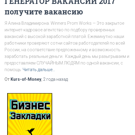
ГЕНЕРАТОР ВАКАНСИЙ 2017
получите вакансию
Я Алина Владимирона. Winners Prom Works — Это закрытое
интернет-кадровое агентство по подбору проверенных
вакансий с высокой заработной платой. Ежеминутно наши
работники проверяют сотни сайтов работодателей по всей
России, на соответствие предложенному и возможность
заработать реальные деньги. Каждый день мы разыгрываем и
предоставляем СЛУЧАЙНЫМ ЛЮДЯМ по одной вакансии, c
помощь
Читать дальше…
От
Kurs-of-Money
,
2 года
назад