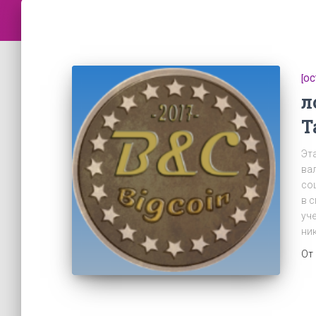
[О
л
Т
Эт
ва
со
в с
уче
ни
От