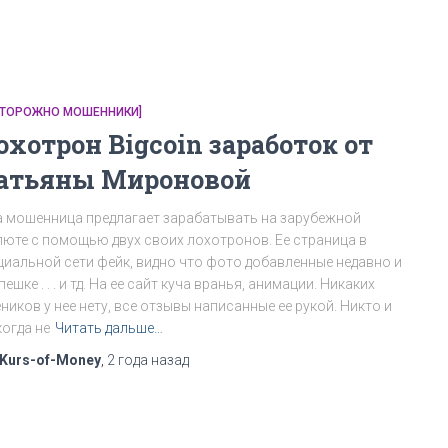
СТОРОЖНО МОШЕННИКИ]
охотрон Bigcoin заработок от
атьяны Мироновой
а мошенница предлагает зарабатывать на зарубежной
люте с помощью двух своих лохотронов. Ее страница в
циальной сети фейк, видно что фото добавленные недавно и
пешке . . . и тд. На ее сайт куча вранья, анимации. Никаких
ников у нее нету, все отзывы написанные ее рукой. Никто и
когда не
Читать дальше…
Kurs-of-Money
,
2 года
назад