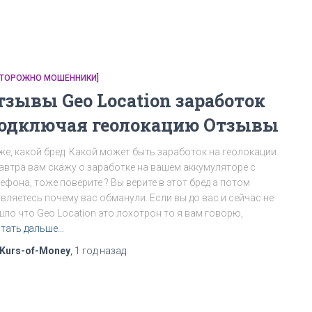
СТОРОЖНО МОШЕННИКИ]
тзывы Geo Location заработок
одключая геолокацию Отзывы
же, какой бред. Какой может быть заработок на геолокации.
завтра вам скажу о заработке на вашем аккумуляторе с
ефона, тоже поверите ? Вы верите в этот бред а потом
ивляетесь почему вас обманули. Если вы до вас и сейчас не
шло что Geo Location это лохотрон то я вам говорю,
тать дальше…
Kurs-of-Money
,
1 год
назад