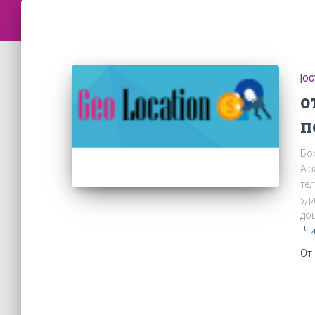
[О
о
п
Бо
А 
тел
уд
до
Чи
От