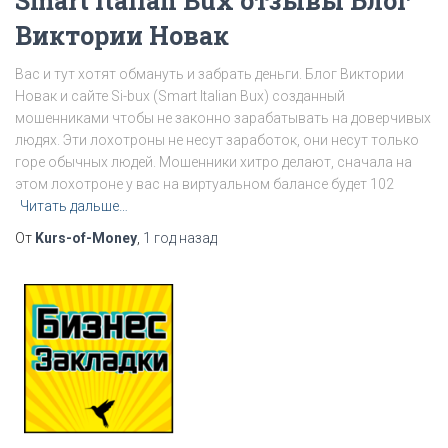
Smart Italian Bux отзывы Блог
Виктории Новак
Вас и тут хотят обмануть и забрать деньги. Блог Виктории
Новак и сайте Si-bux (Smart Italian Bux) созданный
мошенниками чтобы не законно зарабатывать на доверчивых
людях. Эти лохотроны не несут заработок, они несут только
горе обычных людей. Мошенники хитро делают, сначала на
этом лохотроне у вас на виртуальном балансе будет 102
Читать дальше…
От
Kurs-of-Money
,
1 год
назад