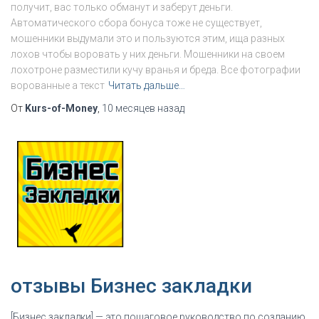
получит, вас только обманут и заберут деньги.
Автоматического сбора бонуса тоже не существует,
мошенники выдумали это и пользуются этим, ища разных
лохов чтобы воровать у них деньги. Мошенники на своем
лохотроне разместили кучу вранья и бреда. Все фотографии
ворованные а текст
Читать дальше…
От
Kurs-of-Money
,
10 месяцев
назад
отзывы Бизнес закладки
[Бизнес закладки] — это пошаговое руководство по созданию